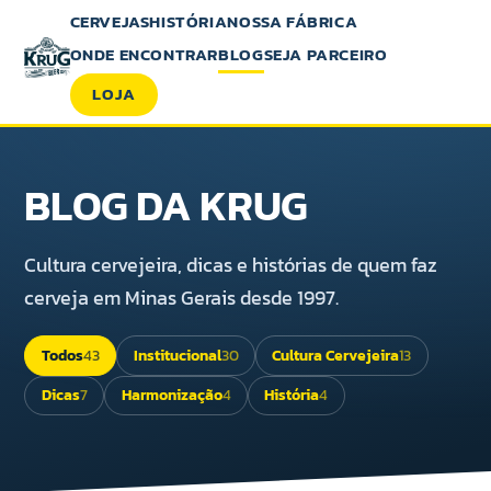
CERVEJAS
HISTÓRIA
NOSSA FÁBRICA
ONDE ENCONTRAR
BLOG
SEJA PARCEIRO
LOJA
BLOG DA KRUG
Cultura cervejeira, dicas e histórias de quem faz
cerveja em Minas Gerais desde 1997.
Todos
43
Institucional
30
Cultura Cervejeira
13
Dicas
7
Harmonização
4
História
4