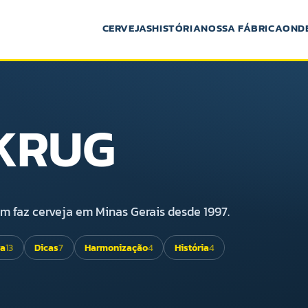
CERVEJAS
HISTÓRIA
NOSSA FÁBRICA
OND
 KRUG
uem faz cerveja em Minas Gerais desde 1997.
ra
13
Dicas
7
Harmonização
4
História
4