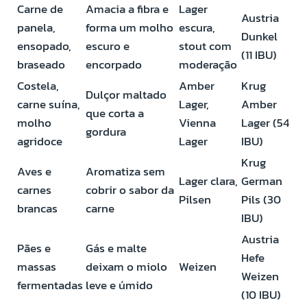
Carne de
Amacia a fibra e
Lager
Austria
panela,
forma um molho
escura,
Dunkel
ensopado,
escuro e
stout com
(11 IBU)
braseado
encorpado
moderação
Costela,
Amber
Krug
Dulçor maltado
carne suína,
Lager,
Amber
que corta a
molho
Vienna
Lager (54
gordura
agridoce
Lager
IBU)
Krug
Aves e
Aromatiza sem
Lager clara,
German
carnes
cobrir o sabor da
Pilsen
Pils (30
brancas
carne
IBU)
Austria
Pães e
Gás e malte
Hefe
massas
deixam o miolo
Weizen
Weizen
fermentadas
leve e úmido
(10 IBU)