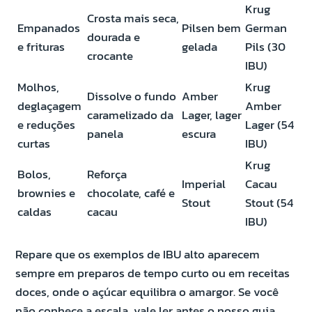
Krug
Crosta mais seca,
Empanados
Pilsen bem
German
dourada e
e frituras
gelada
Pils (30
crocante
IBU)
Molhos,
Krug
Dissolve o fundo
Amber
deglaçagem
Amber
caramelizado da
Lager, lager
e reduções
Lager (54
panela
escura
curtas
IBU)
Krug
Bolos,
Reforça
Imperial
Cacau
brownies e
chocolate, café e
Stout
Stout (54
caldas
cacau
IBU)
Repare que os exemplos de IBU alto aparecem
sempre em preparos de tempo curto ou em receitas
doces, onde o açúcar equilibra o amargor. Se você
não conhece a escala, vale ler antes o nosso guia