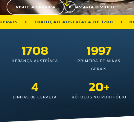
ASSISTA O VÍDEO
VISITE A FÁBRICA
AIS
TRADIÇÃO AUSTRÍACA DE 1708
BRAU
1708
1997
HERANÇA AUSTRÍACA
PRIMEIRA DE MINAS
GERAIS
4
20+
LINHAS DE CERVEJA
RÓTULOS NO PORTFÓLIO