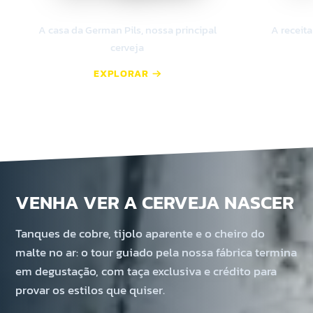
KRUG
A casa da German Pils, nossa principal
A receit
cerveja
EXPLORAR
VENHA VER A CERVEJA NASCER
Tanques de cobre, tijolo aparente e o cheiro do
malte no ar: o tour guiado pela nossa fábrica termina
em degustação, com taça exclusiva e crédito para
provar os estilos que quiser.