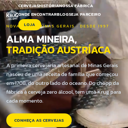
CERVEJAS
HISTÓRIA
NOSSA FÁBRICA
ONDE ENCONTRAR
BLOG
SEJA PARCEIRO
LOJA
NOVA LIMA · MINAS GERAIS · DESDE 1997
ALMA MINEIRA,
TRADIÇÃO AUSTRÍACA
A primeira cervejaria artesanal de Minas Gerais
nasceu de uma receita de família que começou
em 1708, do outro lado do oceano. Do chopp da
fábrica à cerveja zero álcool, tem uma Krug para
cada momento.
CONHEÇA AS CERVEJAS