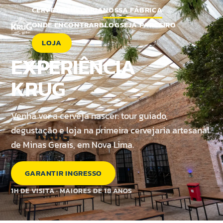
CERVEJAS
HISTÓRIA
NOSSA FÁBRICA
ONDE ENCONTRAR
BLOG
SEJA PARCEIRO
LOJA
EXPERIÊNCIA
KRUG
Venha ver a cerveja nascer: tour guiado,
degustação e loja na primeira cervejaria artesanal
de Minas Gerais, em Nova Lima.
GARANTIR INGRESSO
1H DE VISITA · MAIORES DE 18 ANOS