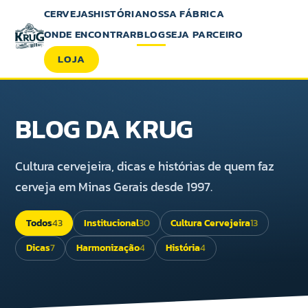
CERVEJAS
HISTÓRIA
NOSSA FÁBRICA
ONDE ENCONTRAR
BLOG
SEJA PARCEIRO
LOJA
BLOG DA KRUG
Cultura cervejeira, dicas e histórias de quem faz
cerveja em Minas Gerais desde 1997.
Todos
43
Institucional
30
Cultura Cervejeira
13
Dicas
7
Harmonização
4
História
4